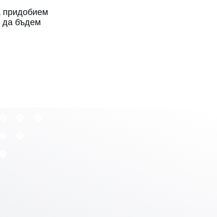
а придобием
а да бъдем