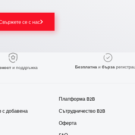
Свържете се с нас
Безплатна
и
бърза
регистра
рност
и поддръжка
Платформа B2B
р с добавена
Сътрудничество B2B
Оферта
FAQ