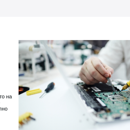
то на
е
лно