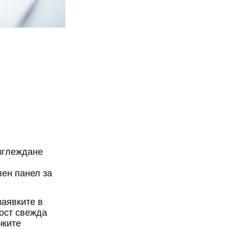
зглеждане
ен панел за
аявките в
ност свежда
чките