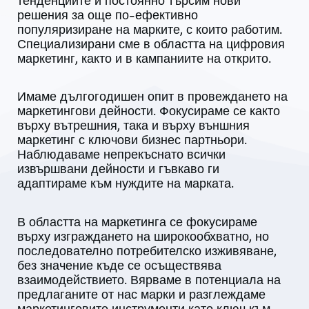
решения за още по-ефективно
популяризиране на марките, с които работим.
Специализирани сме в областта на цифровия
маркетинг, както и в кампаниите на открито.
Имаме дългогодишен опит в провеждането на
маркетингови дейности. Фокусираме се както
върху вътрешния, така и върху външния
маркетинг с ключови бизнес партньори.
Наблюдаваме непрекъснато всички
извършвани дейности и гъвкаво ги
адаптираме към нуждите на марката.
В областта на маркетинга се фокусираме
върху изграждането на широкообхватно, но
последователно потребителско изживяване,
без значение къде се осъществява
взаимодействието. Вярваме в потенциала на
предлаганите от нас марки и разглеждаме
маркетинговите инструменти като ключ към