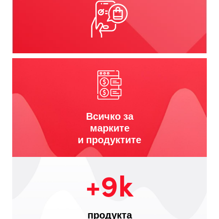
Всичко за
марките
и продуктите
+9k
продукта