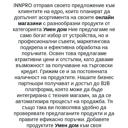
INNPRO отправя своето предложение към
клиентите на едро, които планират да
допълнят асортимента на своите
онлайн
магазини
с разнообразни продукти от
категорията
Умен дом
Ние предлагаме не
само богат избор от устройства, но и
професионални съвети, маркетингова
подкрепа и ефективна обработка на
поръчките. Освен това предлагаме
атрактивни цени и отстъпки, като даваме
възможност за получаване на търговски
кредит. Грижим се и за постоянната
наличност на продуктите. Нашите бизнес
партньори получават и достъп до B2B
платформа, която може да бъде
интегрирана с техния магазин, за да се
автоматизира процесът на продажба. Тя
също така ви позволява удобно да
проверявате предлаганите продукти и да
правите ефикасно поръчки. Добавете
продуктите
Умен дом
към своя